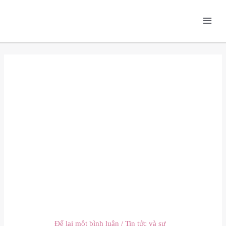
Nhảy
Main
tới
Men
nội
dung
Chính sách hỗ
trợ nông
nghiệp ĐBSCL
Để lại một bình luận
/
Tin tức và sự