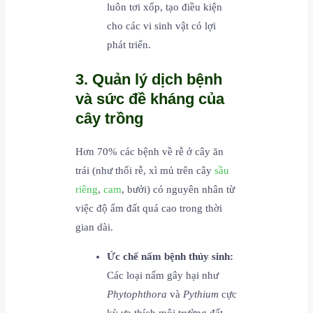
luôn tơi xốp, tạo điều kiện
cho các vi sinh vật có lợi
phát triển.
3. Quản lý dịch bệnh
và sức đề kháng của
cây trồng
Hơn 70% các bệnh về rễ ở cây ăn
trái (như thối rễ, xì mủ trên cây
sầu
riêng
,
cam
, bưởi) có nguyên nhân từ
việc độ ẩm đất quá cao trong thời
gian dài.
Ức chế nấm bệnh thủy sinh:
Các loại nấm gây hại như
Phytophthora
và
Pythium
cực