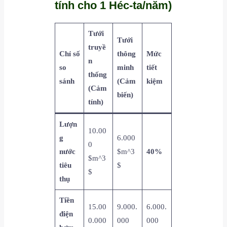
tính cho 1 Héc-ta/năm)
Tưới
Tưới
truyề
Chỉ số
thông
Mức
n
so
minh
tiết
thống
sánh
(Cảm
kiệm
(Cảm
biến)
tính)
Lượn
10.00
g
6.000
0
nước
$m^3
40%
$m^3
tiêu
$
$
thụ
Tiền
15.00
9.000.
6.000.
điện
0.000
000
000