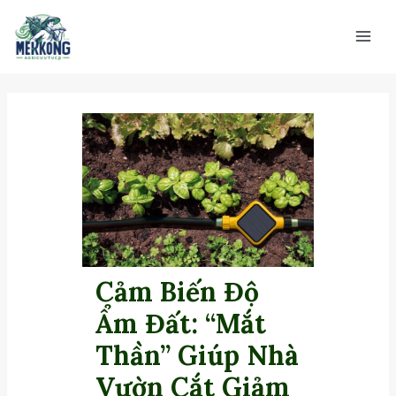
Nhảy
Main
tới
Men
nội
dung
Cảm Biến Độ
Ẩm Đất: “Mắt
Thần” Giúp Nhà
Vườn Cắt Giảm