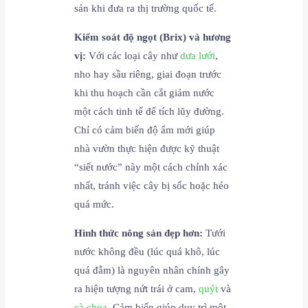
sản khi đưa ra thị trường quốc tế.
Kiểm soát độ ngọt (Brix) và hương
vị:
Với các loại cây như
dưa lưới
,
nho hay sầu riêng, giai đoạn trước
khi thu hoạch cần cắt giảm nước
một cách tinh tế để tích lũy đường.
Chỉ có cảm biến độ ẩm mới giúp
nhà vườn thực hiện được kỹ thuật
“siết nước” này một cách chính xác
nhất, tránh việc cây bị sốc hoặc héo
quá mức.
Hình thức nông sản đẹp hơn:
Tưới
nước không đều (lúc quá khô, lúc
quá đẫm) là nguyên nhân chính gây
ra hiện tượng nứt trái ở cam,
quýt
và
cà chua
. Cảm biến giúp duy trì một