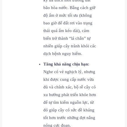
kỳ ưa thích môi trường đất
bão hòa nước. Bằng cách giữ
độ ẩm ở mức tối ưu (không
bao giờ để đất rơi vào trạng
thái quá ẩm kéo dài), cảm
biến trở thành “lá chắn” tự
nhiên giúp cây tránh khỏi các
dịch bệnh nguy hiểm.
Tăng khả năng chịu hạn:
Nghe có vẻ nghịch lý, nhưng
khi được cung cấp nước vừa
đủ và chính xác, bộ rễ cây có
xu hướng phát triển khỏe hơn
để tự tìm kiếm nguồn lực, từ
đó giúp cây có sức đề kháng
tốt hơn trước những đợt nắng
nóng cực đoan.