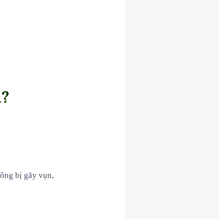
i?
hông bị gãy vụn,