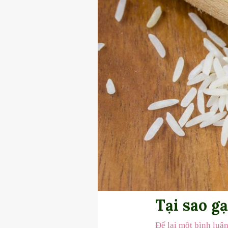
Tại sao gạ
Để lại một bình luậ