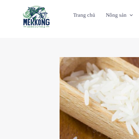
Nhảy
tới
Trang chủ
Nông sản
nội
dung