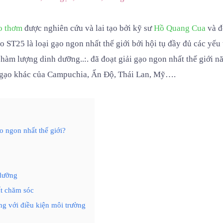
o thơm
được nghiên cứu và lai tạo bởi kỹ sư
Hồ Quang Cua
và đ
 ST25 là loại gạo ngon nhất thế giới bởi hội tụ đầy đủ các yếu 
 hàm lượng dinh dưỡng..:. đã đoạt giải gạo ngon nhất thế giới 
i gạo khác của Campuchia, Ấn Độ, Thái Lan, Mỹ….
o ngon nhất thế giới?
dưỡng
ất chăm sóc
ng với điều kiện môi trường