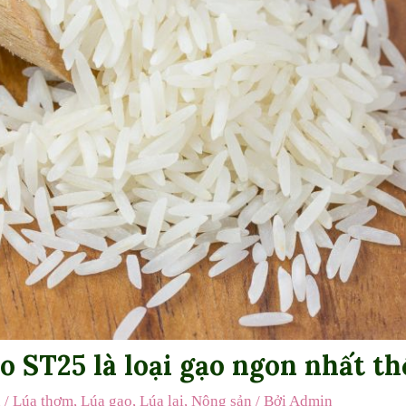
o ST25 là loại gạo ngon nhất th
n
/
Lúa thơm
,
Lúa gạo
,
Lúa lai
,
Nông sản
/ Bởi
Admin