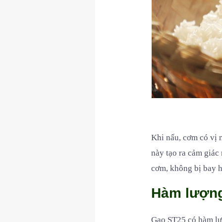
Khi nấu, cơm có vị 
này tạo ra cảm giác 
cơm, không bị bay h
Hàm lượn
Gạo ST25 có hàm lượ