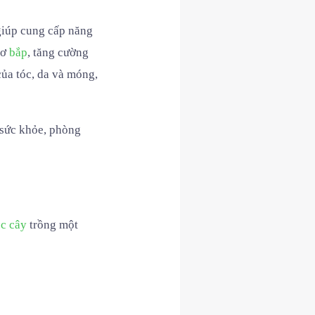
giúp cung cấp năng
cơ
bắp
, tăng cường
của tóc, da và móng,
 sức khỏe, phòng
c cây
trồng một