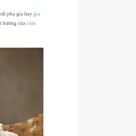
hất phụ gia hay
gia
út hương của
cốm