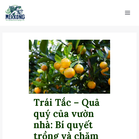
Nhảy
Main
tới
Men
nội
dung
Trái Tắc – Quả
quý của vườn
nhà: Bí quyết
trồng và chăm