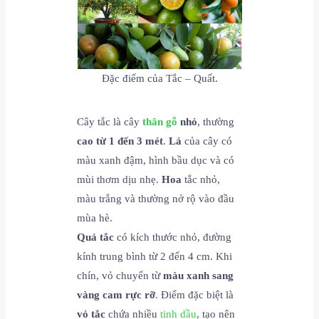
Đặc điểm của Tắc – Quất.
Cây tắc là cây
thân gỗ
nhỏ
, thường
cao từ 1 đến 3 mét
.
Lá
của cây có
màu xanh đậm, hình bầu dục và có
mùi thơm dịu nhẹ.
Hoa
tắc nhỏ,
màu trắng và thường nở rộ vào đầu
mùa hè.
Quả tắc
có kích thước nhỏ, đường
kính trung bình từ 2 đến 4 cm. Khi
chín, vỏ chuyển từ
màu xanh sang
vàng cam rực rỡ
. Điểm đặc biệt là
vỏ tắc
chứa nhiều
tinh dầu
, tạo nên