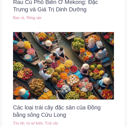
Rau Củ Phổ Biến Ở Mekong: Đặc
Trưng và Giá Trị Dinh Dưỡng
Rau củ
,
Nông sản
Các loại trái cây đặc sản của Đồng
bằng sông Cửu Long
Tin tức và sự kiện
,
Trái cây