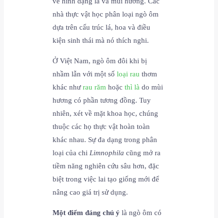
về hình dạng lá và mùi hương. Các
nhà thực vật học phân loại ngò ôm
dựa trên cấu trúc lá, hoa và điều
kiện sinh thái mà nó thích nghi.
Ở Việt Nam, ngò ôm đôi khi bị
nhầm lẫn với một số
loại rau
thơm
khác như
rau răm
hoặc
thì là
do mùi
hương có phần tương đồng. Tuy
nhiên, xét về mặt khoa học, chúng
thuộc các họ thực vật hoàn toàn
khác nhau. Sự đa dạng trong phân
loại của chi
Limnophila
cũng mở ra
tiềm năng nghiên cứu sâu hơn, đặc
biệt trong việc lai tạo giống mới để
nâng cao giá trị sử dụng.
Một điểm đáng chú ý
là ngò ôm có