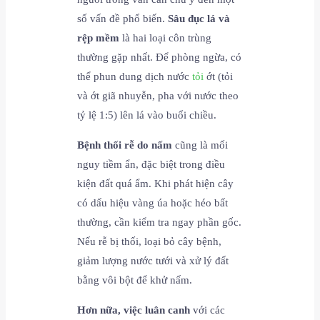
số vấn đề phổ biến.
Sâu đục lá và
rệp mềm
là hai loại côn trùng
thường gặp nhất. Để phòng ngừa, có
thể phun dung dịch nước
tỏi
ớt (tỏi
và ớt giã nhuyễn, pha với nước theo
tỷ lệ 1:5) lên lá vào buổi chiều.
Bệnh thối rễ do nấm
cũng là mối
nguy tiềm ẩn, đặc biệt trong điều
kiện đất quá ẩm. Khi phát hiện cây
có dấu hiệu vàng úa hoặc héo bất
thường, cần kiểm tra ngay phần gốc.
Nếu rễ bị thối, loại bỏ cây bệnh,
giảm lượng nước tưới và xử lý đất
bằng vôi bột để khử nấm.
Hơn nữa, việc luân canh
với các