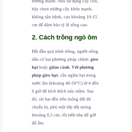
trưởng thành. Nếu sử dụng cây con,
hãy chọn những cây khỏe mạnh,
không sâu bệnh, cao khoảng 10-15
cm để đảm bảo tỷ lệ sống cao.
2. Cách trồng ngò ôm
Bắt đầu quá trình trồng, người nông
dân có hai phương pháp chính:
gieo
hạt
hoặc
giâm cành
.
Với phương
pháp gieo hạt
, cần ngâm hạt trong
nước ấm (khoảng 40-50°C) từ 4 đến
6 giờ để kích thích nảy mầm. Sau
đó, rải hạt đều trên luống đất đã
chuẩn bị, phủ một lớp đất mỏng
khoảng 0,5 cm, rồi tưới nhẹ để giữ
độ ẩm.