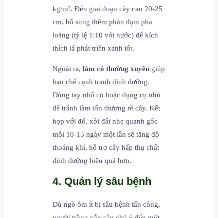
kg/m². Đến giai đoạn cây cao 20-25
cm, bổ sung thêm phân đạm pha
loãng (tỷ lệ 1:10 với nước) để kích
thích lá phát triển xanh tốt.
Ngoài ra,
làm cỏ thường xuyên
giúp
hạn chế cạnh tranh dinh dưỡng.
Dùng tay nhổ cỏ hoặc dụng cụ nhỏ
để tránh làm tổn thương rễ cây. Kết
hợp với đó, xới đất nhẹ quanh gốc
mỗi 10-15 ngày một lần sẽ tăng độ
thoáng khí, hỗ trợ cây hấp thụ chất
dinh dưỡng hiệu quả hơn.
4. Quản lý sâu bệnh
Dù ngò ôm ít bị sâu bệnh tấn công,
người trồng vẫn cần chú ý đến một