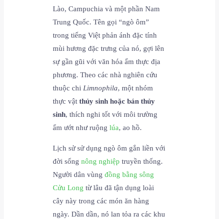
Lào, Campuchia và một phần Nam
Trung Quốc. Tên gọi “ngò ôm”
trong tiếng Việt phản ánh đặc tính
mùi hương đặc trưng của nó, gợi lên
sự gần gũi với văn hóa ẩm thực địa
phương. Theo các nhà nghiên cứu
thuộc chi
Limnophila
, một nhóm
thực vật
thủy sinh hoặc bán thủy
sinh
, thích nghi tốt với môi trường
ẩm ướt như ruộng
lúa
, ao hồ.
Lịch sử sử dụng ngò ôm gắn liền với
đời sống
nông nghiệp
truyền thống.
Người dân vùng
đồng bằng sông
Cửu Long
từ lâu đã tận dụng loài
cây này trong các món ăn hàng
ngày. Dần dần, nó lan tỏa ra các khu