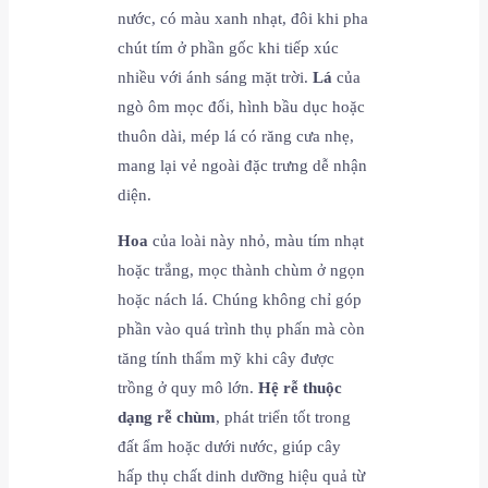
nước, có màu xanh nhạt, đôi khi pha
chút tím ở phần gốc khi tiếp xúc
nhiều với ánh sáng mặt trời.
Lá
của
ngò ôm mọc đối, hình bầu dục hoặc
thuôn dài, mép lá có răng cưa nhẹ,
mang lại vẻ ngoài đặc trưng dễ nhận
diện.
Hoa
của loài này nhỏ, màu tím nhạt
hoặc trắng, mọc thành chùm ở ngọn
hoặc nách lá. Chúng không chỉ góp
phần vào quá trình thụ phấn mà còn
tăng tính thẩm mỹ khi cây được
trồng ở quy mô lớn.
Hệ rễ thuộc
dạng rễ chùm
, phát triển tốt trong
đất ẩm hoặc dưới nước, giúp cây
hấp thụ chất dinh dưỡng hiệu quả từ