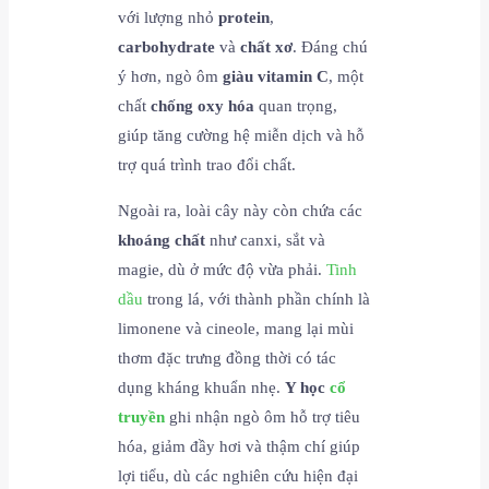
với lượng nhỏ
protein
,
carbohydrate
và
chất xơ
. Đáng chú
ý hơn, ngò ôm
giàu vitamin C
, một
chất
chống oxy hóa
quan trọng,
giúp tăng cường hệ miễn dịch và hỗ
trợ quá trình trao đổi chất.
Ngoài ra, loài cây này còn chứa các
khoáng chất
như canxi, sắt và
magie, dù ở mức độ vừa phải.
Tinh
dầu
trong lá, với thành phần chính là
limonene và cineole, mang lại mùi
thơm đặc trưng đồng thời có tác
dụng kháng khuẩn nhẹ.
Y học
cổ
truyền
ghi nhận ngò ôm hỗ trợ tiêu
hóa, giảm đầy hơi và thậm chí giúp
lợi tiểu, dù các nghiên cứu hiện đại