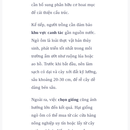
cần bổ sung phân hữu cơ hoai mục
để cải thiện cấu trúc.
Kế tiếp, người trồng cần đảm bảo
khu vực canh tác
gần nguồn nước.
Ngò ôm là loài thực vật bán thủy
sinh, phát triển tốt nhất trong môi
trường ẩm ướt như ruộng lúa hoặc
ao hồ. Trước khi bắt đầu, nên làm
sạch cỏ dại và cày xới đất kỹ lưỡng,
sâu khoảng 20-30 cm, để rễ cây dễ
dàng bén sâu.
Ngoài ra, việc
chọn giống
cũng ảnh
hưởng lớn đến kết quả. Hạt giống
ngò ôm có thể mua từ các cửa hàng
nông nghiệp uy tín hoặc lấy từ cây