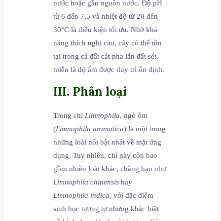
nước hoặc gần nguồn nước. Độ pH
từ 6 đến 7,5 và nhiệt độ từ 20 đến
30°C là điều kiện tối ưu. Nhờ khả
năng thích nghi cao, cây có thể tồn
tại trong cả đất cát pha lẫn đất sét,
miễn là độ ẩm được duy trì ổn định.
III. Phân loại
Trong chi
Limnophila
, ngò ôm
(
Limnophila aromatica
) là một trong
những loài nổi bật nhất về mặt ứng
dụng. Tuy nhiên, chi này còn bao
gồm nhiều loài khác, chẳng hạn như
Limnophila chinensis
hay
Limnophila indica
, với đặc điểm
sinh học tương tự nhưng khác biệt