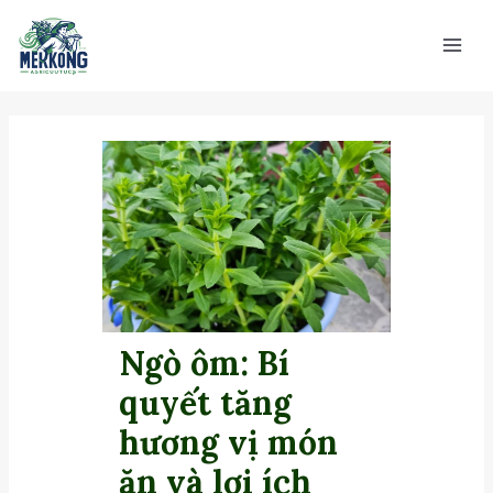
Nhảy
Main
tới
Men
nội
dung
Ngò ôm: Bí
quyết tăng
hương vị món
ăn và lợi ích