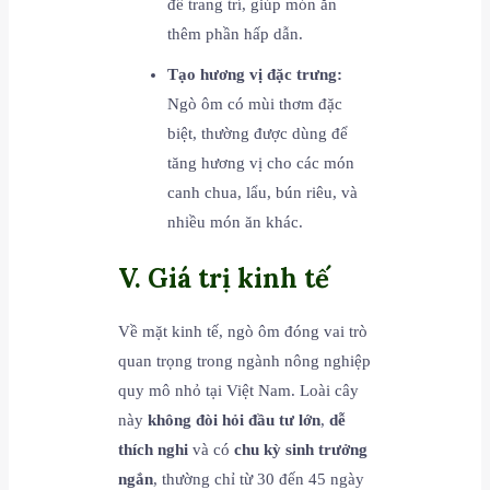
để trang trí, giúp món ăn
thêm phần hấp dẫn.
Tạo hương vị đặc trưng:
Ngò ôm có mùi thơm đặc
biệt, thường được dùng để
tăng hương vị cho các món
canh chua, lẩu, bún riêu, và
nhiều món ăn khác.
V. Giá trị kinh tế
Về mặt kinh tế, ngò ôm đóng vai trò
quan trọng trong ngành nông nghiệp
quy mô nhỏ tại Việt Nam. Loài cây
này
không đòi hỏi đầu tư lớn
,
dễ
thích nghi
và có
chu kỳ sinh trưởng
ngắn
, thường chỉ từ 30 đến 45 ngày