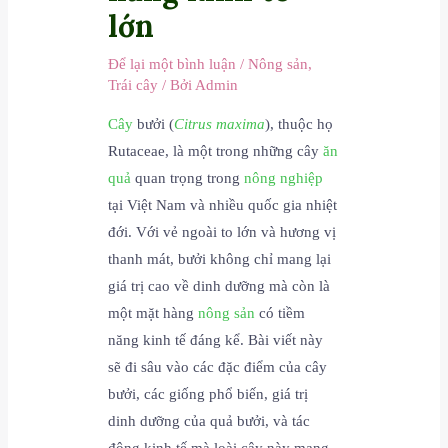
lớn
Để lại một bình luận
/
Nông sản
,
Trái cây
/ Bởi
Admin
Cây
bưởi (
Citrus maxima
), thuộc họ
Rutaceae, là một trong những cây
ăn
quả
quan trọng trong
nông nghiệp
tại Việt Nam và nhiều quốc gia nhiệt
đới. Với vẻ ngoài to lớn và hương vị
thanh mát, bưởi không chỉ mang lại
giá trị cao về dinh dưỡng mà còn là
một mặt hàng
nông sản
có tiềm
năng kinh tế đáng kể. Bài viết này
sẽ đi sâu vào các đặc điểm của cây
bưởi, các giống phổ biến, giá trị
dinh dưỡng của quả bưởi, và tác
động kinh tế mà loài cây này mang