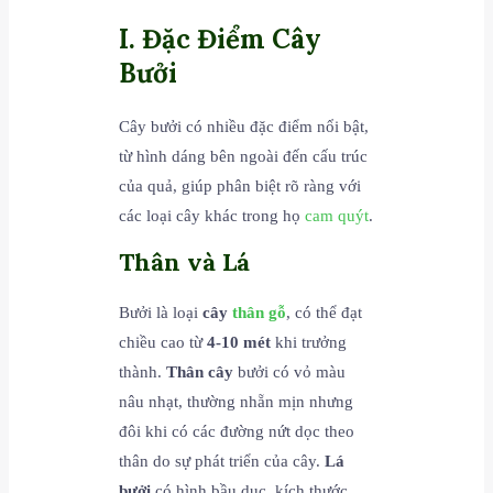
I. Đặc Điểm Cây
Bưởi
Cây bưởi có nhiều đặc điểm nổi bật,
từ hình dáng bên ngoài đến cấu trúc
của quả, giúp phân biệt rõ ràng với
các loại cây khác trong họ
cam
quýt
.
Thân và Lá
Bưởi là loại
cây
thân gỗ
, có thể đạt
chiều cao từ
4-10 mét
khi trưởng
thành.
Thân cây
bưởi có vỏ màu
nâu nhạt, thường nhẵn mịn nhưng
đôi khi có các đường nứt dọc theo
thân do sự phát triển của cây.
Lá
bưởi
có hình bầu dục, kích thước