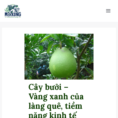
Nhảy
Main
tới
Men
nội
dung
Cây bưởi –
Vàng xanh của
làng quê, tiềm
năng kinh tế