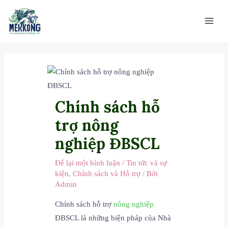
Nhảy
Main
tới
Men
nội
dung
Chính sách hỗ
trợ nông
nghiệp ĐBSCL
Để lại một bình luận
/
Tin tức và sự
kiện
,
Chính sách và Hỗ trợ
/ Bởi
Admin
Chính sách hỗ trợ
nông nghiệp
ĐBSCL là những biện pháp của Nhà