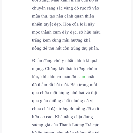
chuyển sang sắc vàng đỏ rực rỡ vào
mùa thu, tạo nên cảnh quan thiên
nhiên tuyệt đẹp. Hoa của loài này
mọc thành cụm dày đặc, sở hữu màu
trắng kem cùng mùi hương khá
nồng để thu hút côn trùng thụ phấn.
Điểm đáng chú ý nhất chính là quả
mọng. Chúng kết thành từng chùm
lớn, khi chín có màu đỏ
cam
hoặc
đỏ thẫm rất bắt mắt. Bên trong mỗi
quả chứa một lượng nhỏ hạt và thịt
quả giàu dưỡng chất nhưng có vị
chua chát đặc trưng do nồng độ axit
hữu cơ cao. Khả năng chịu đựng
sương giá của Thanh Lương Trà cực
kỳ ấn tượng, cho phép chúng tồn tại