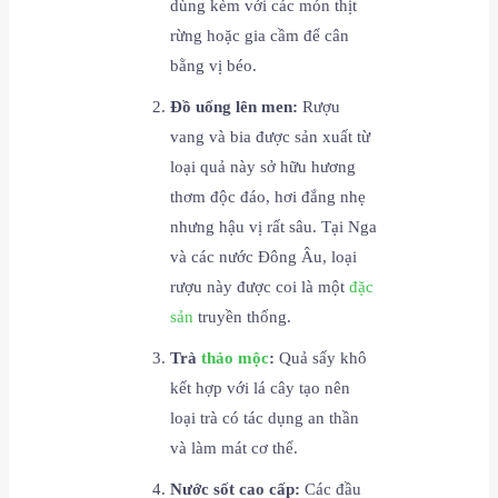
dùng kèm với các món thịt
rừng hoặc gia cầm để cân
bằng vị béo.
Đồ uống lên men:
Rượu
vang và bia được sản xuất từ
loại quả này sở hữu hương
thơm độc đáo, hơi đắng nhẹ
nhưng hậu vị rất sâu. Tại Nga
và các nước Đông Âu, loại
rượu này được coi là một
đặc
sản
truyền thống.
Trà
thảo mộc
:
Quả sấy khô
kết hợp với lá cây tạo nên
loại trà có tác dụng an thần
và làm mát cơ thể.
Nước sốt cao cấp:
Các đầu