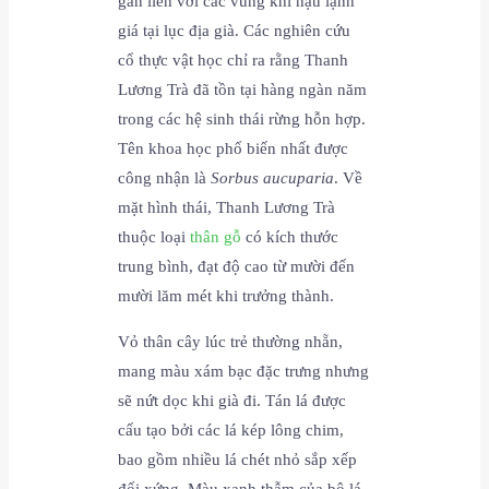
gắn liền với các vùng khí hậu lạnh
giá tại lục địa già. Các nghiên cứu
cổ thực vật học chỉ ra rằng Thanh
Lương Trà đã tồn tại hàng ngàn năm
trong các hệ sinh thái rừng hỗn hợp.
Tên khoa học phổ biến nhất được
công nhận là
Sorbus aucuparia
. Về
mặt hình thái, Thanh Lương Trà
thuộc loại
thân gỗ
có kích thước
trung bình, đạt độ cao từ mười đến
mười lăm mét khi trưởng thành.
Vỏ thân cây lúc trẻ thường nhẵn,
mang màu xám bạc đặc trưng nhưng
sẽ nứt dọc khi già đi. Tán lá được
cấu tạo bởi các lá kép lông chim,
bao gồm nhiều lá chét nhỏ sắp xếp
đối xứng. Màu xanh thẫm của bộ lá