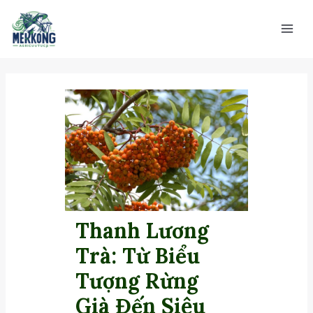
Nhảy
Main
tới
Men
nội
dung
Thanh Lương
Trà: Từ Biểu
Tượng Rừng
Già Đến Siêu